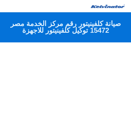
صيانة كلفينيتور مصر 15472 توكيل ثلاجات كلفينيتور
اصلاح فريزر غسالات اطباق مجفف ملابس
صيانة كلفينيتور رقم مركز الخدمة مصر
15472 توكيل كلفينيتور للاجهزة