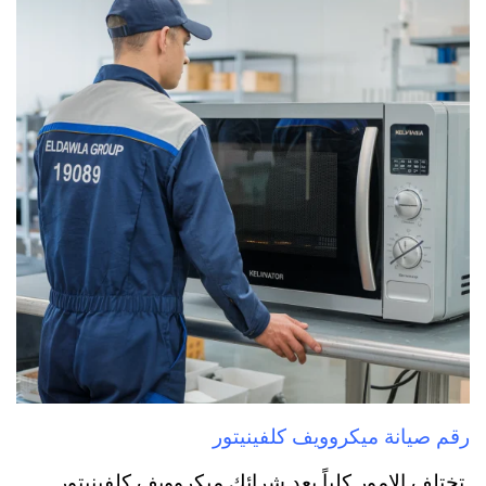
رقم صيانة ميكروويف كلفينيتور
تختلف الامور كلياً بعد شرائك ميكروويف كلفينيتور