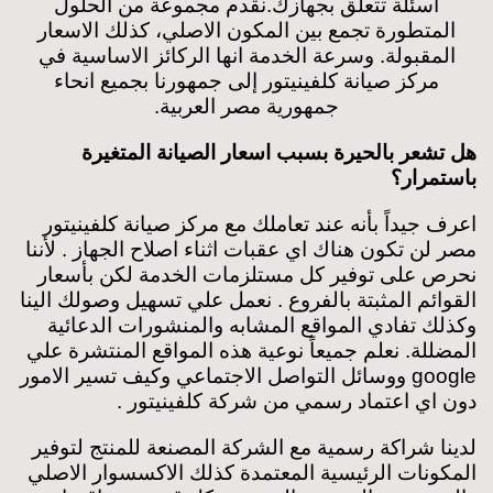
أسئلة تتعلق بجهازك.
نقدم مجموعة من الحلول
المتطورة تجمع بين المكون الاصلي، كذلك الاسعار
المقبولة. وسرعة الخدمة انها الركائز الاساسية في
مركز صيانة كلفينيتور
إلى جمهورنا بجميع انحاء
جمهورية مصر العربية.
هل تشعر بالحيرة بسبب اسعار الصيانة المتغيرة
باستمرار؟
اعرف جيداً بأنه عند تعاملك مع مركز صيانة كلفينيتور
مصر لن تكون هناك اي عقبات اثناء اصلاح الجهاز . لأننا
نحرص على توفير كل مستلزمات الخدمة لكن بأسعار
القوائم المثبتة بالفروع . نعمل علي تسهيل وصولك الينا
وكذلك تفادي المواقع المشابه والمنشورات الدعائية
المضللة.
نعلم جميعاً نوعية هذه المواقع المنتشرة علي
google ووسائل التواصل الاجتماعي وكيف تسير الامور
دون اي اعتماد رسمي من شركة كلفينيتور .
لدينا شراكة رسمية مع الشركة المصنعة للمنتج لتوفير
المكونات الرئيسية المعتمدة كذلك الاكسسوار الاصلي