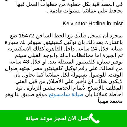
في المصداقية بكل خطوة من خطوات العمل فبها
نحافظ علي عملائنا لسنوات قادمة .
Kelvinator Hotline in misr
بمجرد أن تسجل طلبك مع الخط الساخن 15472 ضع
باعتبارك بعد ذلك بان توكيل كلفينيتور سيوفر لك سيارة
صيانة خلال 24 ساعة. داخل القاهرة كذلك الاسكندرية
ثم الجيزة اما محافظات الدلتا والوجه القبلي سيتم
توفير سيارة كلفينيتور المتنقلة بعد. او خلال 48 ساعة
من اتصالك علي رقم توكيل كلفينيتور مصر نجتهد طوال
الوقت. للوصول بسهولة لكل عملائنا كما نحاول بأن
لايكون هناك. اي تأخير علي الأطلاق من قبل الفني
المكلف بالإصلاح لأتمام الخدمة بنفس الزيارة . نود
احاظة عملائنا بأن
موقع صديق لنا وهو
صيانة سامسونج
معتمد مهنياً
Kelvinator Center Number in Misr
اتصل الان لحجز موعد صيانة