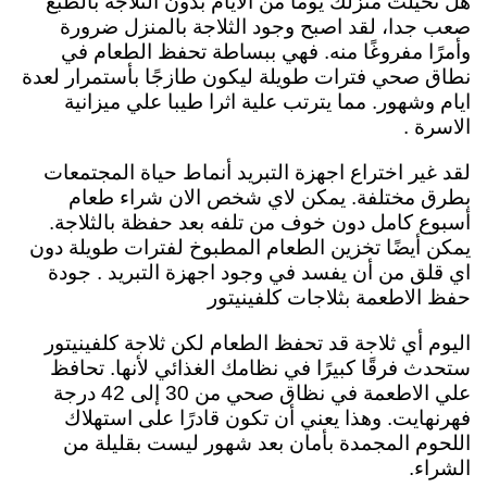
هل تخيلت منزلك يوما من الايام بدون الثلاجة بالطبع
صعب جدا، لقد اصبح وجود الثلاجة بالمنزل ضرورة
وأمرًا مفروغًا منه. فهي ببساطة تحفظ الطعام في
نطاق صحي فترات طويلة ليكون طازجًا بأستمرار لعدة
ايام وشهور. مما يترتب علية اثرا طيبا علي ميزانية
الاسرة .
لقد غير اختراع اجهزة التبريد أنماط حياة المجتمعات
بطرق مختلفة. يمكن لاي شخص الان شراء طعام
أسبوع كامل دون خوف من تلفه بعد حفظة بالثلاجة.
يمكن أيضًا تخزين الطعام المطبوخ لفترات طويلة دون
اي قلق من أن يفسد في وجود اجهزة التبريد . جودة
حفظ الاطعمة بثلاجات كلفينيتور
اليوم أي ثلاجة قد تحفظ الطعام لكن ثلاجة كلفينيتور
ستحدث فرقًا كبيرًا في نظامك الغذائي لأنها. تحافظ
علي الاطعمة في نظاق صحي من 30 إلى 42 درجة
فهرنهايت. وهذا يعني أن تكون قادرًا على استهلاك
اللحوم المجمدة بأمان بعد شهور ليست بقليلة من
الشراء.