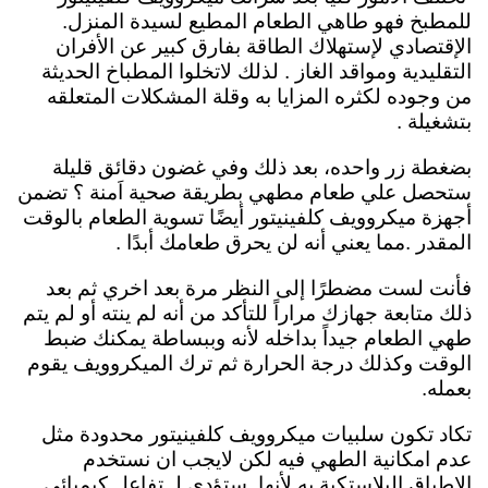
للمطبخ فهو طاهي الطعام المطيع لسيدة المنزل.
الإقتصادي لإستهلاك الطاقة بفارق كبير عن الأفران
التقليدية ومواقد الغاز . لذلك لاتخلوا المطباخ الحديثة
من وجوده لكثره المزايا به وقلة المشكلات المتعلقه
بتشغيلة .
بضغطة زر واحده، بعد ذلك وفي غضون دقائق قليلة
ستحصل علي طعام مطهي بطريقة صحية اَمنة ؟ تضمن
أجهزة ميكروويف كلفينيتور أيضًا تسوية الطعام بالوقت
المقدر .مما يعني أنه لن يحرق طعامك أبدًا .
فأنت لست مضطرًا إلى النظر مرة بعد اخري ثم بعد
ذلك متابعة جهازك مراراً للتأكد من أنه لم ينته
أو لم يتم
طهي الطعام جيداً بداخله لأنه وببساطة يمكنك ضبط
الوقت وكذلك درجة الحرارة ثم ترك الميكروويف يقوم
بعمله.
تكاد تكون سلبيات ميكروويف كلفينيتور محدودة مثل
عدم امكانية الطهي فيه لكن لايجب ان نستخدم
الاطباق البلاستكية به لأنها.
ستؤدي لـ تفاعل كيميائي