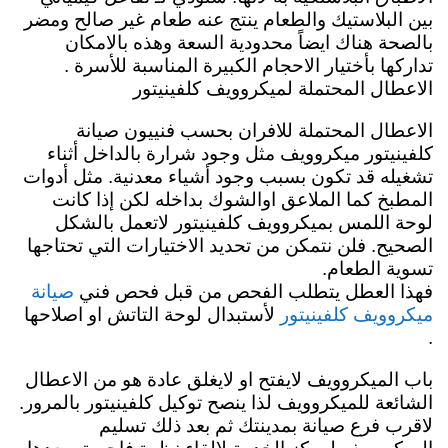
بين البلاستيك والطعام ينتج عنه طعام غير صالح ومضر
بالصحة هناك ايضاً محدودية السعة وهذه بالامكان
تداركها بأختيار الاحجام الكبيرة المناسبة للأسرة .
الاعطال المحتملة لميكروويف كلفينيتور
الاعطال المحتملة للافران بحسب فنييون صيانة
كلفينيتور ميكروويف مثل وجود شرارة بالداخل أثناء
تشغيله قد تكون بسبب وجود أشياء معدنية. مثل أدوات
المطبخ كما الملاعق اوالشوك بداخله لكن
إذا كانت
لوحة اللمس بميكروويف كلفينيتور لاتعمل بالشكل
الصحيح. فلن نتمكن من تحديد الاختيارات التي تحتاجها
تسوية الطعام.
فهذا العطل يتطلب الفحص من قبل فحص فني
صيانة
لأستبدال لوحة التاتش او اصلاحها
ميكروويف كلفينيتور
.
باب الميكروويف لايفتح او لايغلق عادة هو من الاعطال
الشائعة للميكروويف لذا ينصح توكيل كلفينيتور بالمرور.
لاقرب فرع صيانة بمدينتك ثم بعد ذلك تسليم