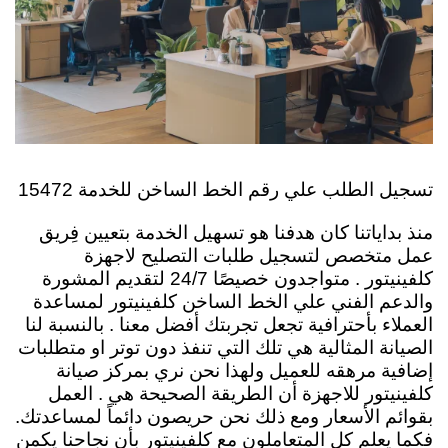
تسجيل الطلب علي رقم الخط الساخن للخدمة 15472
منذ بداياتنا كان هدفنا هو تسهيل الخدمة بتعيين فِريق
عمل متخصص لتسجيل طلبات التصليح لاجهزة
كلفينيتور . متواجدون خصيصًا 24/7 لتقديم المشورة
والدعم الفني علي الخط الساخن كلفينيتور لمساعدة
العملاء بأحترافية تجعل تجربتك أفضل معنا .
بالنسبة لنا
الصيانة المثالية هي تلك التي تنفذ دون توتر او متطلبات
إضافية مرهقه للعميل ولهذا نحن نري بمركز صيانة
كلفينيتور للاجهزة أن الطريقة الصحيحة هي . العمل
بقوائم الأسعار ومع ذلك نحن حريصون دائماً لمساعدتك.
فكما يعلم كل المتعاملون مع كلفينيتور بأن نجاحنا يكمن