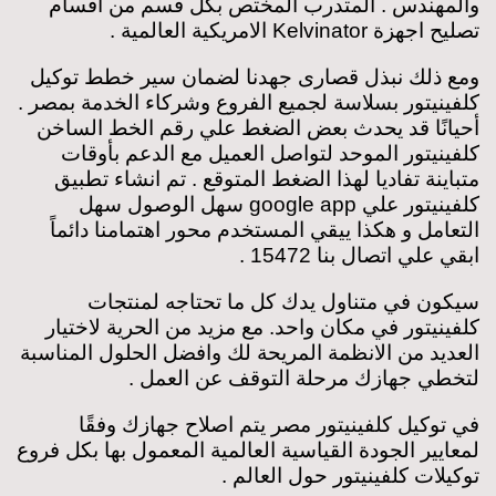
والمهندس . المتدرب المختص بكل قسم من اقسام
تصليح اجهزة Kelvinator الامريكية العالمية .
ومع ذلك نبذل قصارى جهدنا لضمان سير خطط توكيل
كلفينيتور بسلاسة لجميع الفروع وشركاء الخدمة بمصر .
أحيانًا قد يحدث بعض الضغط علي رقم الخط الساخن
كلفينيتور الموحد لتواصل العميل مع الدعم بأوقات
متباينة تفاديا لهذا الضغط المتوقع . تم انشاء تطبيق
كلفينيتور علي google app سهل الوصول سهل
التعامل و هكذا ييقي المستخدم محور اهتمامنا دائماً
ابقي علي اتصال بنا 15472 .
سيكون في متناول يدك كل ما تحتاجه لمنتجات
كلفينيتور في مكان واحد. مع مزيد من الحرية لاختيار
العديد من الانظمة المريحة لك وافضل الحلول المناسبة
لتخطي جهازك مرحلة التوقف عن العمل .
في توكيل كلفينيتور مصر يتم اصلاح جهازك وفقًا
لمعايير الجودة القياسية العالمية المعمول بها بكل فروع
توكيلات كلفينيتور حول العالم .