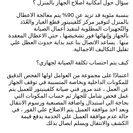
سؤال حول امكانية اصلاح الجهاز بالمنزل ؟
بنسبة مئوية قد تزيد عن 90% يتم معالجة الاعطال
بالمنزل لتوفير مركز كلفينيتور قطع الغيار والعُدَد
والتّجهيزات المطلوبة لتنفيذ أعمال الصيانة
بالجهاز
وإنهائها فور تشخيصها ، حتي الاعطال المعقدة
منها . يساعد الاتصال بنا عند بداية حدوث العطل علي
تقليل التكاليف الاجمالية.
كيف يتم احتساب تكلفة الصيانة لجهازي؟
اعتمادًا على مجموعة من العوامل اولها الفحص الدقيق
للمكونات الداخلية وبخاصة المتسببة في توقف الجهاز
عن العمل ، عند مرور فني صيانة كلفينيتور للعميل يتم
عمل فحص شامل للجهاز ثم حساب المكونات التي
بحاجة الي استبدال واضافة المصنعية ورسوم الانتقال
وبعد اخذ موافقة العميل يتم الاصلاح علي الفور ، في
حالة عدم موافقة العميل علي الخدمة يدفع قيمة
الكشف والانتقال ويسلم ايصال بذلك