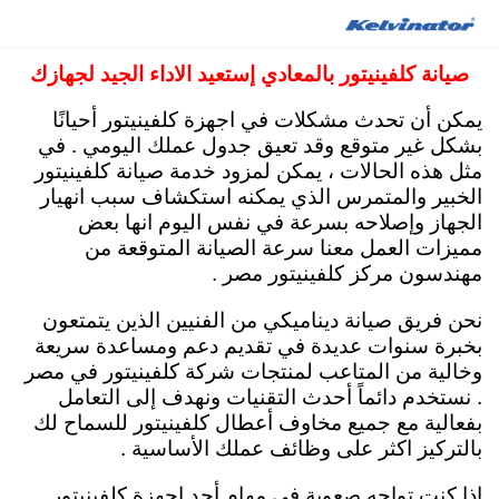
صيانة كلفينيتور مصر 15472 توكيل ثلاجات كلفينيتور
صيانة كلفينيتور بالمعادي إستعيد الاداء الجيد لجهازك
اصلاح فريزر غسالات اطباق مجفف ملابس
يمكن أن تحدث مشكلات في اجهزة كلفينيتور أحيانًا
بشكل غير متوقع وقد تعيق جدول عملك اليومي . في
مثل هذه الحالات ، يمكن لمزود خدمة صيانة كلفينيتور
الخبير والمتمرس الذي يمكنه استكشاف سبب انهيار
الجهاز وإصلاحه بسرعة في نفس اليوم انها بعض
مميزات العمل معنا سرعة الصيانة المتوقعة من
مهندسون مركز كلفينيتور مصر .
نحن فريق صيانة ديناميكي من الفنيين الذين يتمتعون
بخبرة سنوات عديدة في تقديم دعم ومساعدة سريعة
وخالية من المتاعب لمنتجات شركة كلفينيتور في مصر
. نستخدم دائماً أحدث التقنيات ونهدف إلى التعامل
بفعالية مع جميع مخاوف أعطال كلفينيتور للسماح لك
بالتركيز اكثر على وظائف عملك الأساسية .
إذا كنت تواجه صعوبة في مهام أحد اجهزة كلفينيتور