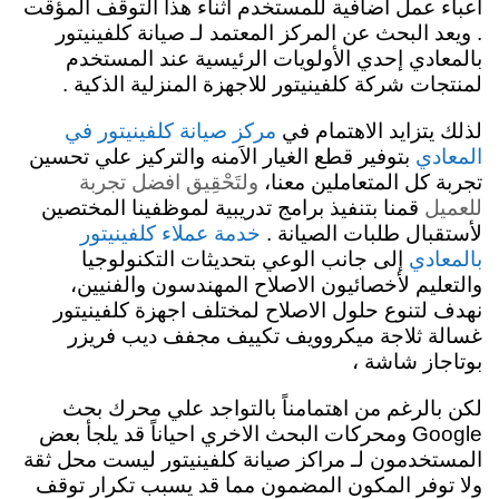
اعباء عمل اضافية للمستخدم اثناء هذا التوقف المؤقت
. ويعد البحث عن المركز المعتمد لـ صيانة كلفينيتور
بالمعادي إحدي الأولويات الرئيسية عند المستخدم
لمنتجات شركة كلفينيتور للاجهزة المنزلية الذكية .
لذلك يتزايد الاهتمام في
مركز صيانة كلفينيتور في
بتوفير قطع الغيار الاَمنه والتركيز علي تحسين
المعادي
تجربة كل المتعاملين معنا،
ولتَحْقِيق افضل تجربة
للعميل
قمنا بتنفيذ برامج تدريبية لموظفينا المختصين
لأستقبال طلبات الصيانة .
خدمة عملاء كلفينيتور
إلى جانب الوعي بتحديثات التكنولوجيا
بالمعادي
والتعليم لأخصائيون الاصلاح المهندسون والفنيين،
نهدف لتنوع حلول الاصلاح لمختلف اجهزة كلفينيتور
غسالة ثلاجة ميكروويف تكييف مجفف ديب فريزر
بوتاجاز شاشة ،
لكن بالرغم من اهتمامناً بالتواجد علي محرك بحث
Google ومحركات البحث الاخري احياناً قد يلجأ بعض
المستخدمون لـ مراكز صيانة كلفينيتور ليست محل ثقة
ولا توفر المكون المضمون مما قد يسبب تكرار توقف