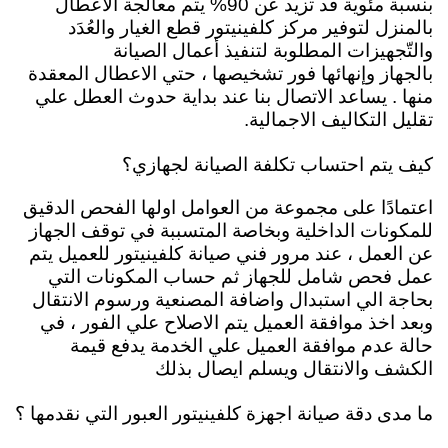
بنسبة مئوية قد تزيد عن 90% يتم معالجة الاعطال
بالمنزل لتوفير مركز كلفينيتور قطع الغيار والعُدَد
والتّجهيزات المطلوبة لتنفيذ أعمال الصيانة
بالجهاز
وإنهائها فور تشخيصها ، حتي الاعطال المعقدة
منها . يساعد الاتصال بنا عند بداية حدوث العطل علي
تقليل التكاليف الاجمالية.
كيف يتم احتساب تكلفة الصيانة لجهازي؟
اعتمادًا على مجموعة من العوامل اولها الفحص الدقيق
للمكونات الداخلية وبخاصة المتسببة في توقف الجهاز
عن العمل ، عند مرور فني صيانة كلفينيتور للعميل يتم
عمل فحص شامل للجهاز ثم حساب المكونات التي
بحاجة الي استبدال واضافة المصنعية ورسوم الانتقال
وبعد اخذ موافقة العميل يتم الاصلاح علي الفور ، في
حالة عدم موافقة العميل علي الخدمة يدفع قيمة
الكشف والانتقال ويسلم ايصال بذلك
ما مدى دقة صيانة اجهزة كلفينيتور العبور التي نقدمها ؟