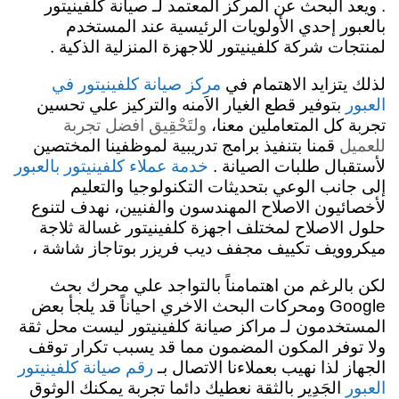
. ويعد البحث عن المركز المعتمد لـ صيانة كلفينيتور
بالعبور إحدي الأولويات الرئيسية عند المستخدم
لمنتجات شركة كلفينيتور للاجهزة المنزلية الذكية .
لذلك يتزايد الاهتمام في
مركز صيانة كلفينيتور في
بتوفير قطع الغيار الاَمنه والتركيز علي تحسين
العبور
تجربة كل المتعاملين معنا،
ولتَحْقِيق افضل تجربة
للعميل
قمنا بتنفيذ برامج تدريبية لموظفينا المختصين
لأستقبال طلبات الصيانة .
خدمة عملاء كلفينيتور بالعبور
إلى جانب الوعي بتحديثات التكنولوجيا والتعليم
لأخصائيون الاصلاح المهندسون والفنيين، نهدف لتنوع
حلول الاصلاح لمختلف اجهزة كلفينيتور غسالة ثلاجة
ميكروويف تكييف مجفف ديب فريزر بوتاجاز شاشة ،
لكن بالرغم من اهتمامناً بالتواجد علي محرك بحث
Google ومحركات البحث الاخري احياناً قد يلجأ بعض
المستخدمون لـ مراكز صيانة كلفينيتور ليست محل ثقة
ولا توفر المكون المضمون مما قد يسبب تكرار توقف
الجهاز لذا نهيب بعملاءنا الاتصال بـ
رقم صيانة كلفينيتور
الجَدِير بالثقة نعطيك دائما تجربة يمكنك الوثوق
العبور