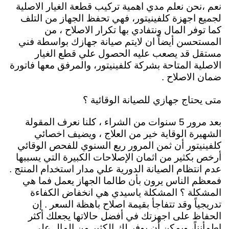
نعم ،نحن نعلم مدي اهمية تركيب قطعة الغيار الاصلية
لجميع اجهزة كلفينيتور، فهي تحفظ الجهاز من التلف
كما توفر المال ونتفادي بها تكرار الاصلاح ، من
المستحسن أيضاً ان لايتم صيانة جهازك بواسطة فني
مستقل قد يصعب عليه الحصول علي قطع الغيار
الاصلية المتاحة بشركة كلفينيتور، والمرفق معها فاتورة
ضمان الاصلاح .
متى يحتاج جهازي للصيانة الوقائية ؟
بعد مرور 5 سنوات من الشراء ، كلنا نعرف المقولة
الشهيرة الوقاية خير من العلاج ، ويضيف اخصائي
كلفينيتور أن ثمن المرور ربع السنوي للفحص الوقائي
أرخص بكثير من اثمان الإصلاحات الكبيرة التي يسببها
عدم انتظام الصيانة الدورية علي مدار استخدام المنتج .
فمعظم الناس يرون بأن طالما الجهاز يعمل فما هي
المشكلة ؟ المشكلة ياسيدي هي انخفاض الكفاءة
تدريجياً وقد تتفاجأ بقيمة اصلاح باهظة السعر . إن
الحفاظ على اجهزتك في أفضل حالاتها يجعلك أكثر
إطمأنناً، ويمكن أن يوفر لك الكثير من المال على