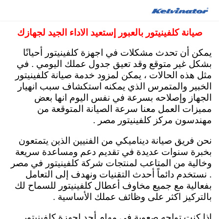
صيانة كلفينيتور مصر 15472 توكيل ثلاجات كلفينيتور
صيانة كلفينيتور بالعبور إستعيد الاداء الجيد لجهازك
اصلاح فريزر غسالات اطباق مجفف ملابس
يمكن أن تحدث مشكلات في اجهزة كلفينيتور أحيانًا
بشكل غير متوقع وقد تعيق جدول عملك اليومي . في
مثل هذه الحالات ، يمكن لمزود خدمة صيانة كلفينيتور
الخبير والمتمرس الذي يمكنه استكشاف سبب انهيار
الجهاز وإصلاحه بسرعة في نفس اليوم انها بعض
مميزات العمل معنا سرعة الصيانة المتوقعة من
مهندسون مركز كلفينيتور مصر .
نحن فريق صيانة ديناميكي من الفنيين الذين يتمتعون
بخبرة سنوات عديدة في تقديم دعم ومساعدة سريعة
وخالية من المتاعب لمنتجات شركة كلفينيتور في مصر
. نستخدم دائماً أحدث التقنيات ونهدف إلى التعامل
بفعالية مع جميع مخاوف أعطال كلفينيتور للسماح لك
بالتركيز اكثر على وظائف عملك الأساسية .
إذا كنت تواجه صعوبة في مهام أحد اجهزة كلفينيتور