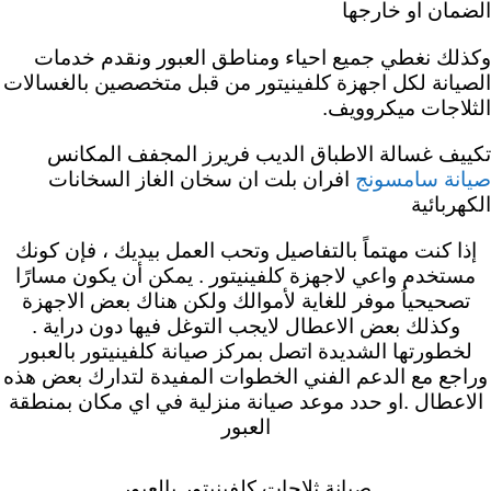
الضمان او خارجها
وكذلك نغطي جميع احياء ومناطق العبور ونقدم خدمات
الصيانة لكل اجهزة كلفينيتور من قبل متخصصين بالغسالات
الثلاجات ميكروويف.
تكييف غسالة الاطباق الديب فريرز المجفف المكانس
افران بلت ان سخان الغاز السخانات
صيانة سامسونج
الكهربائية
إذا كنت مهتماً بالتفاصيل وتحب العمل بيديك ، فإن كونك
مستخدم واعي لاجهزة كلفينيتور . يمكن أن يكون مسارًا
تصحيحياُ موفر للغاية لأموالك ولكن هناك بعض الاجهزة
وكذلك بعض الاعطال لايجب التوغل فيها دون دراية .
لخطورتها الشديدة اتصل بمركز صيانة كلفينيتور بالعبور
وراجع مع الدعم الفني الخطوات المفيدة لتدارك بعض هذه
الاعطال .او حدد موعد صيانة منزلية في اي مكان بمنطقة
العبور
صيانة ثلاجات كلفينيتور بالعبور