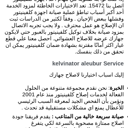
اتصل بنا 15472. تعد الاختيارات الخاطئة لمزود الخدمة
أحد أكبر أسباب تباطؤ عملية صيانة اجهزة كلفينيتور
وفشلها ببعض الإحيان . وفقاً لكثير من الدراسات ثبت
ان الإصلاح هو عمل محترف . ولا يجب تجربه الاتصال
بمزود صيانة بخلاف توكيل كلفينيتور بالعبور حتي لايكون
جهازك عرضه للاصلاح العشوائي. احصل معنا علي قطع
غيار اكثر أمانًا مقترنة بشهادة ضمان كلفينيتور يمكن ان
تحقق من ذلك بنفسك.
kelvinator aleubur Service
إليك اسباب اختيارنا لاصلاح جهازك
الخبرة
: نحن نقدم مجموعة متنوعة من الحلول
الفعالة لخدمات إصلاح كلفينيتور منذ عام 2001
ونؤمن بأن الفحص الجيد لمعرفة السبب الرئيسي
للأعطال يمنع اي مشكلات مستقبلية قد تحدث .
صيانة سريعة خالية من المتاعب :
يقدم فريقنا جودة
اصلاح ممتازة مصحوبة بالسرعة لكي يتفرغ