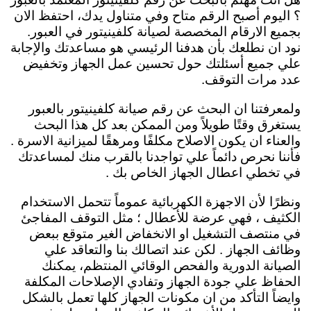
؟ اليوم أصبح الرقم متاح وفي متناول يدك، احتفظ الان
بجميع الارقام المخصصة لصيانة كلفينيتور في العبور.
نود ان نطلعك بأن هدفنا الرئيسي هو مساعدتك والإجابة
علي جميع أسئلتك حول تحسين عمل الجهاز وتخفيض
عدد مرات التوقف.
ولمعرفتنا ان البحث عن رقم صيانة كلفينيتور بالعبور
يستغرق وقتًا طويلاً ومن الممكن بعد كل هذا البحث
والعناء ان يكون الاصلاح مكلفًا ومرهقًا لميزانية الاسرة .
فأننا نحرص دائماً علي تواجدنا بالقرب منك لمساعدتك
في تخطي اعطال الجهاز الخاص بك .
ونظرًا لأن الاجهزة الكهربائية عموماً تتحمل الاستخدام
الكثيف ، فهي عرضة للأعطال ؛ مثل التوقف المفاجئ
في منتصف التشغيل او الانخفاض الغير متوقع ببعض
وظائف الجهاز . لكن عند اتصالك بنا والتعاقد علي
الصيانة الدورية والفحص الوقائي المنتظم، يمكنك
الحفاظ علي جودة الجهاز وتفادي الإصلاحات المكلفة
وايضاً التأكد من ان مكونات الجهاز كلها تعمل بالشكل