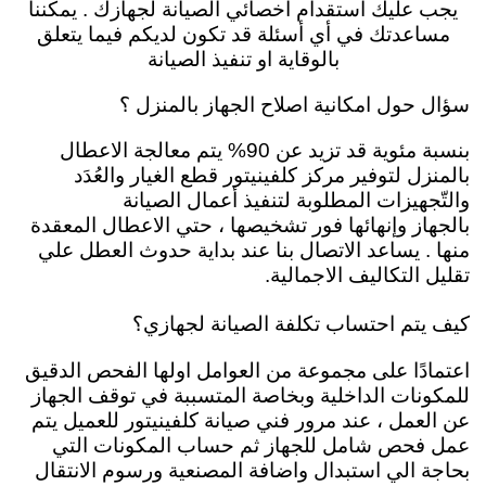
يجب عليك استقدام اخصائي الصيانة لجهازك . يمكننا
مساعدتك في أي أسئلة قد تكون لديكم فيما يتعلق
بالوقاية او تنفيذ الصيانة
سؤال حول امكانية اصلاح الجهاز بالمنزل ؟
بنسبة مئوية قد تزيد عن 90% يتم معالجة الاعطال
بالمنزل لتوفير مركز كلفينيتور قطع الغيار والعُدَد
والتّجهيزات المطلوبة لتنفيذ أعمال الصيانة
بالجهاز
وإنهائها فور تشخيصها ، حتي الاعطال المعقدة
منها . يساعد الاتصال بنا عند بداية حدوث العطل علي
تقليل التكاليف الاجمالية.
كيف يتم احتساب تكلفة الصيانة لجهازي؟
اعتمادًا على مجموعة من العوامل اولها الفحص الدقيق
للمكونات الداخلية وبخاصة المتسببة في توقف الجهاز
عن العمل ، عند مرور فني صيانة كلفينيتور للعميل يتم
عمل فحص شامل للجهاز ثم حساب المكونات التي
بحاجة الي استبدال واضافة المصنعية ورسوم الانتقال