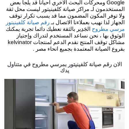
Google ومحركات البحث الاخري احياناً قد يلجأ بعض
المستخدمون لـ مراكز صيانة كلفينيتور ليست محل ثقة
ولا توفر المكون المضمون مما قد يسبب تكرار توقف
الجهاز لذا نهيب بعملاءنا الاتصال بـ
رقم صيانة كلفينيتور
الجَدِير بالثقة نعطيك دائما تجربة يمكنك
مرسي مطروح
الوثوق بها ، نحن نساعد المستخدم لتدراك وإجتياز
مشاكل توقف المنتج نقدم
الدعم لمنتجات kelvinator
بفروع الصيانة المعتمدة بجميع انحاء مصر .
الان رقم صيانة كلفينيتور بمرسي مطروح في متناول
يدك