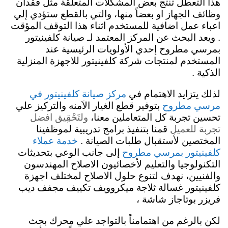
هذا التعطل تنتج بعض المشكلات المتعلقة مثل فقدان
وظائف الجهاز او بعضاً منها، والتي بالقطع ستؤدي إلي
اعباء عمل اضافية للمستخدم اثناء هذا التوقف المؤقت
. ويعد البحث عن المركز المعتمد لـ صيانة كلفينيتور
بمرسي مطروح إحدي الأولويات الرئيسية عند
المستخدم لمنتجات شركة كلفينيتور للاجهزة المنزلية
الذكية .
لذلك يتزايد الاهتمام في
مركز صيانة كلفينيتور في
بتوفير قطع الغيار الاَمنه والتركيز علي
مرسي مطروح
تحسين تجربة كل المتعاملين معنا،
ولتَحْقِيق افضل
تجربة للعميل
قمنا بتنفيذ برامج تدريبية لموظفينا
المختصين لأستقبال طلبات الصيانة .
خدمة عملاء
إلى جانب الوعي بتحديثات
كلفينيتور بمرسي مطروح
التكنولوجيا والتعليم لأخصائيون الاصلاح المهندسون
والفنيين، نهدف لتنوع حلول الاصلاح لمختلف اجهزة
كلفينيتور غسالة ثلاجة ميكروويف تكييف مجفف ديب
فريزر بوتاجاز شاشة ،
لكن بالرغم من اهتمامناً بالتواجد علي محرك بحث