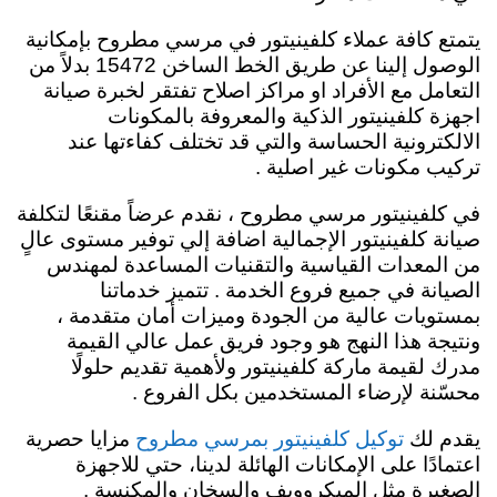
يتمتع كافة عملاء كلفينيتور في مرسي مطروح بإمكانية
الوصول إلينا عن طريق الخط الساخن 15472 بدلاً من
التعامل مع الأفراد او مراكز اصلاح تفتقر لخبرة صيانة
اجهزة كلفينيتور الذكية والمعروفة بالمكونات
الالكترونية الحساسة والتي قد تختلف كفاءتها عند
تركيب مكونات غير اصلية .
في كلفينيتور مرسي مطروح ، نقدم عرضاً مقنعًا لتكلفة
صيانة كلفينيتور الإجمالية اضافة إلي توفير مستوى عالٍ
من المعدات القياسية والتقنيات المساعدة لمهندس
الصيانة في جميع فروع الخدمة . تتميز خدماتنا
بمستويات عالية من الجودة وميزات أمان متقدمة ،
ونتيجة هذا النهج هو وجود فريق عمل عالي القيمة
مدرك لقيمة ماركة كلفينيتور ولأهمية تقديم حلولًا
محسّنة لإرضاء المستخدمين بكل الفروع .
يقدم لك
مزايا حصرية
توكيل كلفينيتور بمرسي مطروح
اعتمادًا على الإمكانات الهائلة لدينا، حتي للاجهزة
الصغيرة مثل الميكروويف والسخان والمكنسة .