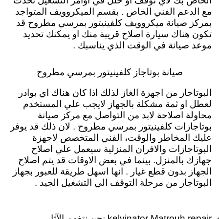
الخاص بك لأي توقف او خلل في اوامر التشغيل تحدث
مع الدعم الفني الخاص . بقسم الميكروويف المتواجد
بمركز صيانة ميكروويف كلفينيتور بمرسي مطروح قد
تكون هناك سيارة اصلاح قريبة منك او يمكنك تحديد
موعد صيانة في الوقت الذي يناسبك .
صيانة بوتاجاز كلفينيتور بمرسي مطروح
البوتاجاز من اجهزة الغاز لذلك اذا كان هناك اي بوادر
لعطل او ثمة مشكلة بالجهاز لايجب علي المستخدم
محاولة اصلاحة لابد من التواصل مع مركز صيانة
بوتاجازات كلفينيتور بمرسي مطروح . لان ذلك قد يوفر
عليك المخاطر والوقت، الفني المتخصص لاجهزة
البوتاجازات والافران المنزلية سيعمل علي اصلاح
جهازك بالمنزل. بينما في بعض الاوقات قد يتم اصلاح
الجهاز بدون قطع غيار . انها اسهل طريقة للعبور بجهاز
البوتاجاز من مرحلة التوقف الي التشغيل الجيد .
kelvinator Matrouh repair نحن نتفهم الآثار