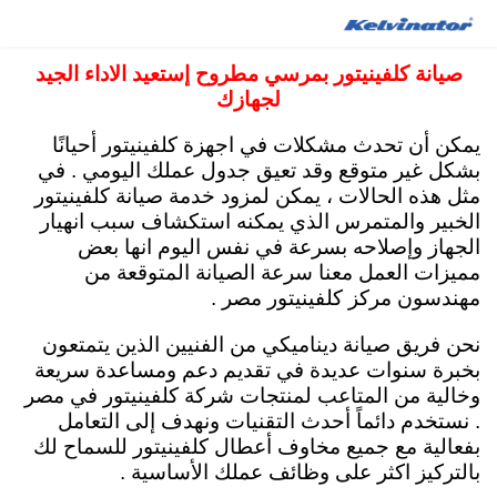
صيانة كلفينيتور مصر 15472 توكيل ثلاجات كلفينيتور
صيانة كلفينيتور بمرسي مطروح إستعيد الاداء الجيد
اصلاح فريزر غسالات اطباق مجفف ملابس
لجهازك
يمكن أن تحدث مشكلات في اجهزة كلفينيتور أحيانًا
بشكل غير متوقع وقد تعيق جدول عملك اليومي . في
مثل هذه الحالات ، يمكن لمزود خدمة صيانة كلفينيتور
الخبير والمتمرس الذي يمكنه استكشاف سبب انهيار
الجهاز وإصلاحه بسرعة في نفس اليوم انها بعض
مميزات العمل معنا سرعة الصيانة المتوقعة من
مهندسون مركز كلفينيتور مصر .
نحن فريق صيانة ديناميكي من الفنيين الذين يتمتعون
بخبرة سنوات عديدة في تقديم دعم ومساعدة سريعة
وخالية من المتاعب لمنتجات شركة كلفينيتور في مصر
. نستخدم دائماً أحدث التقنيات ونهدف إلى التعامل
بفعالية مع جميع مخاوف أعطال كلفينيتور للسماح لك
بالتركيز اكثر على وظائف عملك الأساسية .