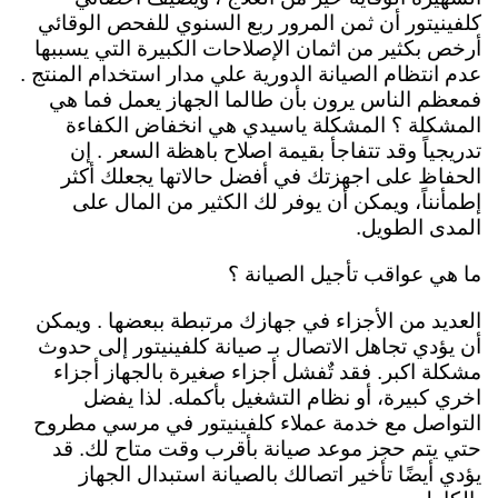
كلفينيتور أن ثمن المرور ربع السنوي للفحص الوقائي
أرخص بكثير من اثمان الإصلاحات الكبيرة التي يسببها
عدم انتظام الصيانة الدورية علي مدار استخدام المنتج .
فمعظم الناس يرون بأن طالما الجهاز يعمل فما هي
المشكلة ؟ المشكلة ياسيدي هي انخفاض الكفاءة
تدريجياً وقد تتفاجأ بقيمة اصلاح باهظة السعر . إن
الحفاظ على اجهزتك في أفضل حالاتها يجعلك أكثر
إطمأنناً، ويمكن أن يوفر لك الكثير من المال على
المدى الطويل.
ما هي عواقب تأجيل الصيانة ؟
العديد من الأجزاء في جهازك مرتبطة ببعضها . ويمكن
أن يؤدي تجاهل الاتصال بـ صيانة كلفينيتور إلى حدوث
مشكلة اكبر. فقد تٌفشل أجزاء صغيرة بالجهاز أجزاء
اخري كبيرة، أو نظام التشغيل بأكمله. لذا يفضل
التواصل مع خدمة عملاء كلفينيتور في مرسي مطروح
حتي يتم حجز موعد صيانة بأقرب وقت متاح لك. قد
يؤدي أيضًا تأخير اتصالك بالصيانة استبدال الجهاز