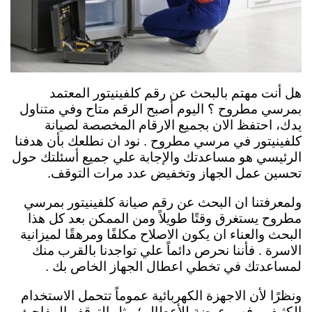
هل أنت مهتم بالبحث عن رقم كلفينيتور المعتمد
بمرسي مطروح ؟ اليوم أصبح الرقم متاح وفي متناول
يدك، احتفظ الان بجميع الارقام المخصصة لصيانة
كلفينيتور في مرسي مطروح . نود ان نطلعك بأن هدفنا
الرئيسي هو مساعدتك والإجابة علي جميع أسئلتك حول
تحسين عمل الجهاز وتخفيض عدد مرات التوقف.
ولمعرفتنا ان البحث عن رقم صيانة كلفينيتور بمرسي
مطروح يستغرق وقتًا طويلاً ومن الممكن بعد كل هذا
البحث والعناء ان يكون الاصلاح مكلفًا ومرهقًا لميزانية
الاسرة . فأننا نحرص دائماً علي تواجدنا بالقرب منك
لمساعدتك في تخطي اعطال الجهاز الخاص بك .
ونظرًا لأن الاجهزة الكهربائية عموماً تتحمل الاستخدام
الكثيف ، فهي عرضة للأعطال ؛ مثل التوقف المفاجئ