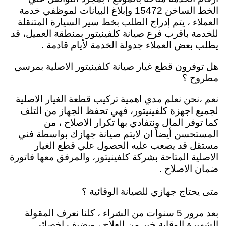
الخط الساخن 15472 وإبلاغ البيانات لموظفي خدمة
العملاء ، يتم إدراج الطلب بخط سير السيارة المتنقلة
للخدمة باقرب فرع صيانة كلفينيتور بمنطقة العميل، قد
يطلب بعض العملاء جدولة الخدمة لأيام قادمة .
هل توفرون قطع غيار صيانة كلفينيتور الاصلية بمرسي
مطروح ؟
نعم ،نحن نعلم مدي اهمية تركيب قطعة الغيار الاصلية
لجميع اجهزة كلفينيتور، فهي تحفظ الجهاز من التلف
كما توفر المال ونتفادي بها تكرار الاصلاح ، من
المستحسن أيضاً ان لايتم صيانة جهازك بواسطة فني
مستقل قد يصعب عليه الحصول علي قطع الغيار
الاصلية المتاحة بشركة كلفينيتور، والمرفق معها فاتورة
ضمان الاصلاح .
متى يحتاج جهازي للصيانة الوقائية ؟
بعد مرور 5 سنوات من الشراء ، كلنا نعرف المقولة
الشهيرة الوقاية خير من العلاج ، ويضيف اخصائي