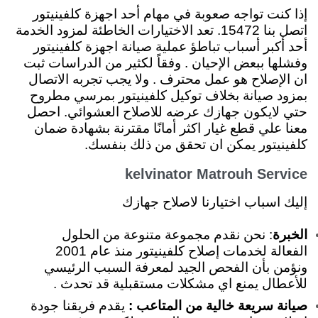
إذا كنت تواجه صعوبة في مهام أحد اجهزة كلفينيتور
اتصل بنا 15472. تعد الاختيارات الخاطئة لمزود الخدمة
أحد أكبر أسباب تباطؤ عملية صيانة اجهزة كلفينيتور
وفشلها ببعض الإحيان . وفقاً لكثير من الدراسات ثبت
ان الإصلاح هو عمل محترف . ولا يجب تجربه الاتصال
بمزود صيانة بخلاف توكيل كلفينيتور بمرسي مطروح
حتي لايكون جهازك عرضه للاصلاح العشوائي. احصل
معنا علي قطع غيار اكثر أمانًا مقترنة بشهادة ضمان
كلفينيتور يمكن ان تحقق من ذلك بنفسك.
kelvinator Matrouh Service
إليك اسباب اختيارنا لاصلاح جهازك
الخبرة
: نحن نقدم مجموعة متنوعة من الحلول
الفعالة لخدمات إصلاح كلفينيتور منذ عام 2001
ونؤمن بأن الفحص الجيد لمعرفة السبب الرئيسي
للأعطال يمنع اي مشكلات مستقبلية قد تحدث .
صيانة سريعة خالية من المتاعب :
يقدم فريقنا جودة